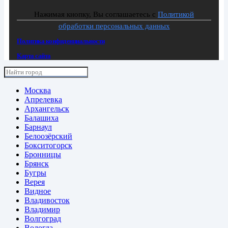
Нажимая кнопку, Вы соглашаетесь с
Политикой
обработки персональных данных
Политика конфиденциальности
Карта сайта
Москва
Апрелевка
Архангельск
Балашиха
Барнаул
Белоозёрский
Бокситогорск
Бронницы
Брянск
Бугры
Верея
Видное
Владивосток
Владимир
Волгоград
Вологда