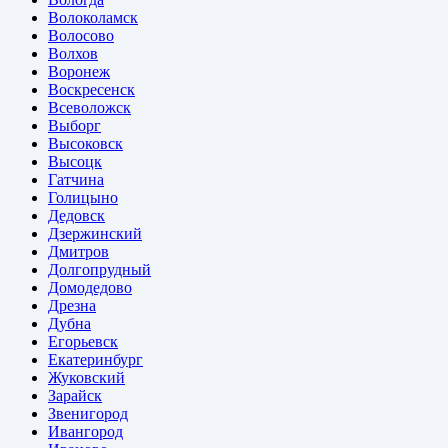
Волоколамск
Волосово
Волхов
Воронеж
Воскресенск
Всеволожск
Выборг
Высоковск
Высоцк
Гатчина
Голицыно
Дедовск
Дзержинский
Дмитров
Долгопрудный
Домодедово
Дрезна
Дубна
Егорьевск
Екатеринбург
Жуковский
Зарайск
Звенигород
Ивангород