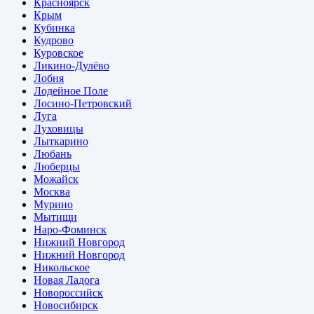
Красноярск
Крым
Кубинка
Кудрово
Куровское
Ликино-Дулёво
Лобня
Лодейное Поле
Лосино-Петровский
Луга
Луховицы
Лыткарино
Любань
Люберцы
Можайск
Москва
Мурино
Мытищи
Наро-Фоминск
Нижний Новгород
Нижний Новгород
Никольское
Новая Ладога
Новороссийск
Новосибирск