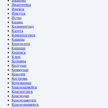
Иваново
Ивантеевка
Ижевск
Иркутск
Истра
Казань
Калининград
Калуга
Каменногорск
Кашира
Кингисепп
Кириши
Кировск
Клин
Коломна
Колтуши
Коммунар
Королёв
Кострома
Котельники
Красноармейск
Красногорск
Краснодар
Краснозаводск
Краснознаменск