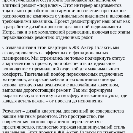
элитный ремонт «под ключ». Этот интерьер апартаментов
тщательно проработан: он гармонично сочетает престижное
расположение комплекса с уникальным видением и высокими
требованиями заказчика. Проект демонстрирует наш опыт как
в разработке дизайн-проектов для элитной недвижимости
Истра, так и в их комплексной реализации, включая все этапы
первоклассных ремонтно-отделочных работ.
Создавая дизайн этой квартиры в ЖК Актёр Гэлакси, мы
сфокусировались на эффектных и функциональных
планировках. Мы стремились не только подчеркнуть статус
апартаментов в проекте, но и обеспечить их идеальное
воплощение с премиальной отделкой для максимального
комфорта. Тщательный подбор первоклассных отделочных
материалов, авторской мебели и эксклюзивного декора –
основа, которую мы реализуем с высочайшим качеством,
выполняя дорогостоящий ремонт. Так мы формируем
выразительную эстетику и атмосферу изысканного уюта, где
каждая деталь важна – от проекта до исполнения.
Результат – дизайн квартиры, доведенный до совершенства
нашим элитным ремонтом. Это пространство, где
современная роскошь органично переплетается с
практичностью, полностью отражая индивидуальный стиль
владельцев. Этот проект в ЖК Актёр Гэлакси подтверждает