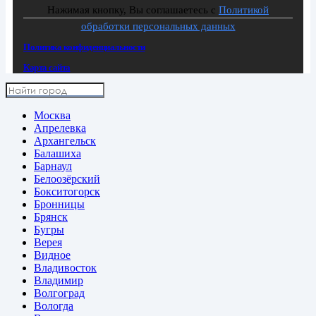
Нажимая кнопку, Вы соглашаетесь с
Политикой
обработки персональных данных
Политика конфиденциальности
Карта сайта
Москва
Апрелевка
Архангельск
Балашиха
Барнаул
Белоозёрский
Бокситогорск
Бронницы
Брянск
Бугры
Верея
Видное
Владивосток
Владимир
Волгоград
Вологда