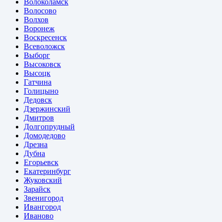
Волоколамск
Волосово
Волхов
Воронеж
Воскресенск
Всеволожск
Выборг
Высоковск
Высоцк
Гатчина
Голицыно
Дедовск
Дзержинский
Дмитров
Долгопрудный
Домодедово
Дрезна
Дубна
Егорьевск
Екатеринбург
Жуковский
Зарайск
Звенигород
Ивангород
Иваново