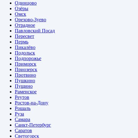
Одинцово
Озёры
Омск
Орехово-Зуево
Отрадное
Павловский Посад
Пересвет
Пермь
Пикалёво
Подольск
Подпорожье
Приморск
Приозерск
Протвино
Пушкино
Пущино
Раменское
Реутов
Ростов-на-Дону
Рошаль
Руза
Самара
Санкт-Петербург
Саратов
Светогорск