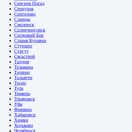
Сергиев Посад
Серпухов
Сертолово
Сланцы
Смоленск
Солнечногорск
Сосновый Бор
Старая Купавна
Ступино
Сургут
Сясьстрой
Талдом
Тельмана
Тихвин
Тольятти
Тосно
Тула
Тюмень
Ульяновск
Уфа
Фрязино
Хабаровск
Химки
Хотьково
Челябинск