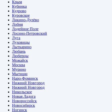
Крым
Кубинка
Кудрово
Куровское
Ликино-Дулёво
Лобня
Лодейное Поле
Лосино-Петровский
Луга
Луховицы
Лыткарино
Любань
Люберцы
Можайск
Москва
Мурино
Мытищи
Наро-Фоминск
Нижний Новгород
Нижний Новгород
Никольское
Новая Ладога
Новороссийск
Новосибирск
Ногинск