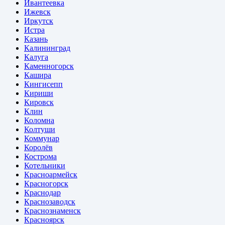
Ивантеевка
Ижевск
Иркутск
Истра
Казань
Калининград
Калуга
Каменногорск
Кашира
Кингисепп
Кириши
Кировск
Клин
Коломна
Колтуши
Коммунар
Королёв
Кострома
Котельники
Красноармейск
Красногорск
Краснодар
Краснозаводск
Краснознаменск
Красноярск